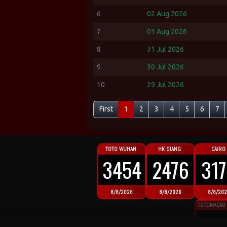
6
02 Aug 2026
7
01 Aug 2026
8
31 Jul 2026
9
30 Jul 2026
10
29 Jul 2026
First
1
2
3
4
5
6
7
TOTO WUHAN
HK SIANG
CAIRO
3454
2476
31
8/8/2026
8/8/2026
8/8/20
TOTOMACAU
40