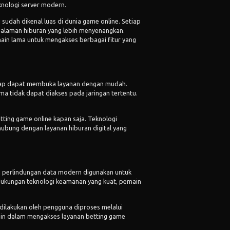
knologi server modern.
sudah dikenal luas di dunia game online. Setiap
galaman hiburan yang lebih menyenangkan.
ain lama untuk mengakses berbagai fitur yang
tetap dapat membuka layanan dengan mudah.
a tidak dapat diakses pada jaringan tertentu.
tting game online kapan saja. Teknologi
ubung dengan layanan hiburan digital yang
m perlindungan data modern digunakan untuk
dukungan teknologi keamanan yang kuat, pemain
g dilakukan oleh pengguna diproses melalui
in dalam mengakses layanan betting game