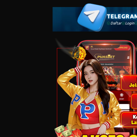
TELEGRA
Daftar
Login