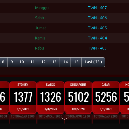
Minggu
TWN - 407
Sabtu
TWN - 406
Jumat
TWN - 405
Kamis
TWN - 404
Rabu
TWN - 403
8
9
10
11
12
13
14
15
Last ( 73 )
SYDNEY
SWISS
SINGAPORE
QATAR
H
76
1377
1326
5102
5256
5
26
8/8/2026
8/8/2026
8/8/2026
8/8/2026
8
 0000
TOTOMACAU 1300
TOTOMACAU 1600
TOTOMACAU 1900
TOTOMACAU 2200
TOTO
72
0342
2957
9031
6525
1