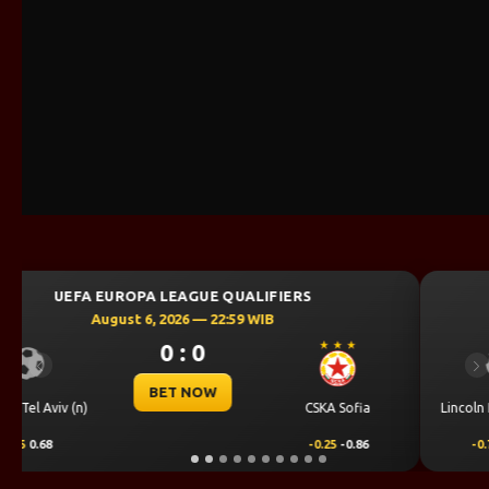
UEFA EUROPA LEAGUE QUALIFIERS
August 7, 2026 — 00:00 WIB
0 : 0
Previous
Ne
BET NOW
Lincoln Red Imps (n)
Omonia Nicosia
-0.75
-0.86
0.75
0.68