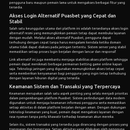
pengguna baru maupun pemain lama untuk mengakses berbagai fitur yang
tersedia.
Akses Login Alternatif Puasbet yang Cepat dan
Stabil
Salah satu keunggulan utama dari platform ini adalah tersedianya akses login
alternatif resmi yang memungkinkan pemain tetap dapat membuka layanan
dengan mudah. Melalui
akses alternatif Puasbet
, pengguna dapat
terhubung dengan cepat tanpa harus mengalami kendala ketika domain
utama tidak dapat diakses pada jaringan tertentu. Sistem server yang stabil
memastikan setiap proses login berjalan dengan lancar dan responsif.
Link alternatif ini juga membantu menjaga stabilitas akses platform sehingga
pemain dapat menikmati berbagai permainan betting game online kapan
saja. Teknologi jaringan yang digunakan memungkinkan akses tetap cepat
serta memberikan kenyamanan bagi pengguna yang ingin tetap terhubung
dengan layanan hiburan digital yang tersedia.
Keamanan Sistem dan Transaksi yang Terpercaya
Keamanan merupakan salah satu aspek penting yang selalu menjadi prioritas
dalam pengembangan platform Puasbet. Sistem perlindungan data modern
digunakan untuk menjaga keamanan informasi pengguna serta memastikan
setiap aktivitas di dalam platform berjalan dengan aman. Dengan dukungan
teknologi keamanan yang kuat, pemain dapat mengakses layanan dengan
rasa nyaman tanpa perlu khawatir terhadap keamanan akun mereka.
Selain itu, sistem transaksi yang tersedia juga dirancang dengan proses yang
transparan dan terpercaya. Setiap aktivitas yang dilakukan oleh pengguna