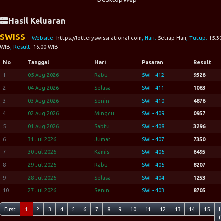
Hasil Keluaran
SWISS
Website:
https://lotteryswissnational.com
, Hari:
Setiap Hari
, Tutup:
15:3
WIB
, Result:
16:00 WIB
No
Tanggal
Hari
Pasaran
Result
1
05 Aug 2026
Rabu
SWI - 412
9528
2
04 Aug 2026
Selasa
SWI - 411
1063
3
03 Aug 2026
Senin
SWI - 410
4876
4
02 Aug 2026
Minggu
SWI - 409
0957
5
01 Aug 2026
Sabtu
SWI - 408
3296
6
31 Jul 2026
Jumat
SWI - 407
7350
7
30 Jul 2026
Kamis
SWI - 406
6495
8
29 Jul 2026
Rabu
SWI - 405
8207
9
28 Jul 2026
Selasa
SWI - 404
1253
10
27 Jul 2026
Senin
SWI - 403
8705
First
1
2
3
4
5
6
7
8
9
10
11
12
13
14
15
(