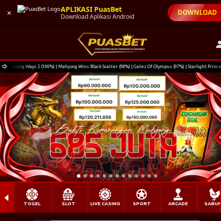
APLIKASI PuasBet
×
DOWNLOAD
Download Aplikasi Android
hjong Ways 2 (100%) | Mahjong Wins Black Scatter (98%) | Gates Of Olympus (97%) | Starlight Princes
TOGEL
SLOT
LIVE CASINO
SPORT
ARCADE
SABU