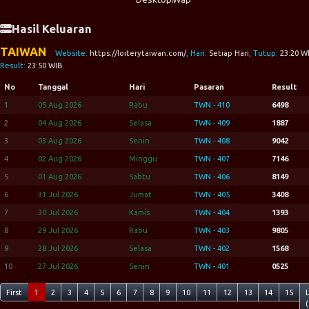
Hasil Keluaran
TAIWAN
Website:
https://loiterytaiwan.com/
, Hari:
Setiap Hari
, Tutup:
23:20 W
Result:
23:50 WIB
No
Tanggal
Hari
Pasaran
Result
1
05 Aug 2026
Rabu
TWN - 410
6498
2
04 Aug 2026
Selasa
TWN - 409
1887
3
03 Aug 2026
Senin
TWN - 408
9042
4
02 Aug 2026
Minggu
TWN - 407
7146
5
01 Aug 2026
Sabtu
TWN - 406
8149
6
31 Jul 2026
Jumat
TWN - 405
3408
7
30 Jul 2026
Kamis
TWN - 404
1393
8
29 Jul 2026
Rabu
TWN - 403
9805
9
28 Jul 2026
Selasa
TWN - 402
1568
10
27 Jul 2026
Senin
TWN - 401
0525
First
1
2
3
4
5
6
7
8
9
10
11
12
13
14
15
(