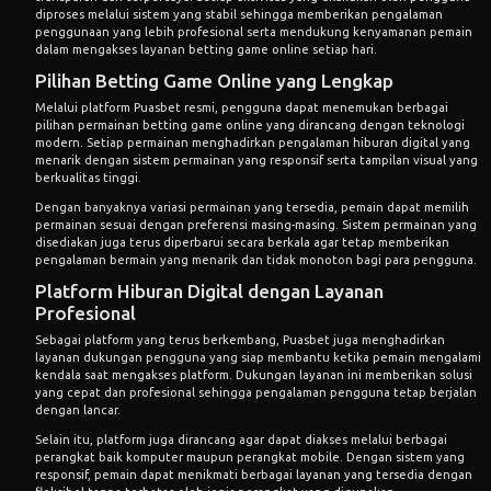
diproses melalui sistem yang stabil sehingga memberikan pengalaman
penggunaan yang lebih profesional serta mendukung kenyamanan pemain
dalam mengakses layanan betting game online setiap hari.
Pilihan Betting Game Online yang Lengkap
Melalui
platform Puasbet resmi
, pengguna dapat menemukan berbagai
pilihan permainan betting game online yang dirancang dengan teknologi
modern. Setiap permainan menghadirkan pengalaman hiburan digital yang
menarik dengan sistem permainan yang responsif serta tampilan visual yang
berkualitas tinggi.
Dengan banyaknya variasi permainan yang tersedia, pemain dapat memilih
permainan sesuai dengan preferensi masing-masing. Sistem permainan yang
disediakan juga terus diperbarui secara berkala agar tetap memberikan
pengalaman bermain yang menarik dan tidak monoton bagi para pengguna.
Platform Hiburan Digital dengan Layanan
Profesional
Sebagai platform yang terus berkembang, Puasbet juga menghadirkan
layanan dukungan pengguna yang siap membantu ketika pemain mengalami
kendala saat mengakses platform. Dukungan layanan ini memberikan solusi
yang cepat dan profesional sehingga pengalaman pengguna tetap berjalan
dengan lancar.
Selain itu, platform juga dirancang agar dapat diakses melalui berbagai
perangkat baik komputer maupun perangkat mobile. Dengan sistem yang
responsif, pemain dapat menikmati berbagai layanan yang tersedia dengan