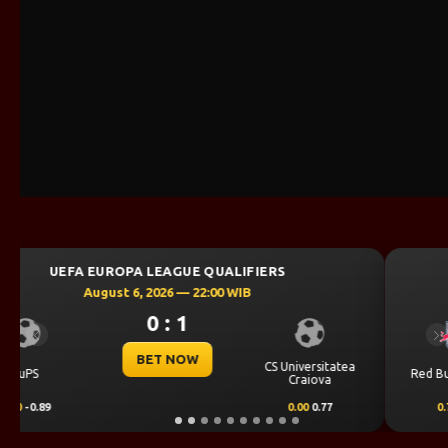
UEFA EUROPA LEAGUE QUALIFIERS
August 7, 2026 — 00:00 WIB
0 : 0
Previous
Ne
BET NOW
Red Bull Salzburg
Pafos FC
0.75
0.56
-0.75
-0.72